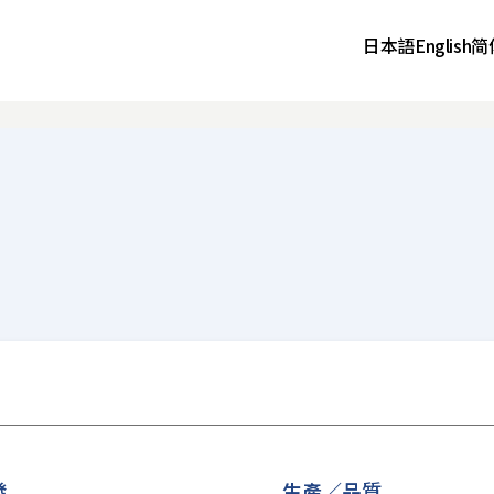
日本語
English
简
發
生產／品質