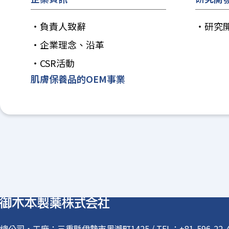
負責人致辭
研究
企業理念、沿革
CSR活動
肌膚保養品的OEM事業
總公司・工廠
三重縣伊勢市黑瀨町1425 / TEL：+81-596-22