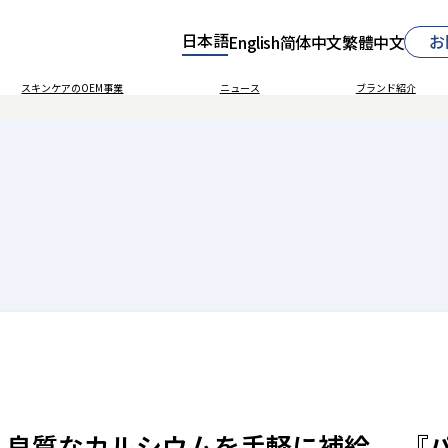
日本語
お
English
简体中文
繁體中文
スキンケアのOEM事業
ニュース
ブランド紹介
良質なカルシウムを手軽に補給。 『