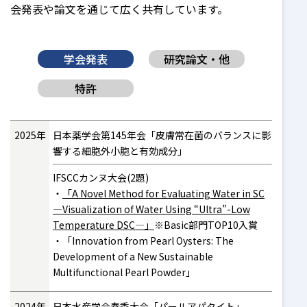
会発表や論文を通じて広く共有しています。
学会発表
研究論文・他
特許
2025年
日本薬学会第145年会「皮膚常在菌のバランスに影
響する細胞外小胞と有効成分」
IFSCCカンヌ大会(2題)
「A Novel Method for Evaluating Water in SC
―Visualization of Water Using “Ultra”-Low
Temperature DSC―」
※Basic部門TOP10入賞
「Innovation from Pearl Oysters: The
Development of a New Sustainable
Multifunctional Pearl Powder」
2024年
日本水産学会春季大会「パールアパタイト」